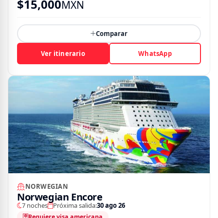
$
15,000
MXN
Comparar
Ver itinerario
WhatsApp
NORWEGIAN
Norwegian Encore
7 noches
Próxima salida:
30 ago 26
Requiere visa americana