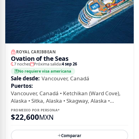
ROYAL CARIBBEAN
Ovation of the Seas
7 noches
Próxima salida:
4 sep 26
No requiere visa americana
Sale desde:
Vancouver, Canadá
Puertos:
Vancouver, Canadá • Ketchikan (Ward Cove),
Alaska • Sitka, Alaska • Skagway, Alaska •
Seward, Alaska
PROMEDIO POR PERSONA*
$
22,600
MXN
Comparar