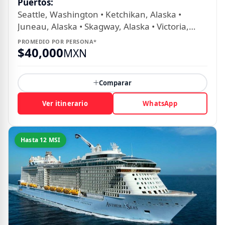
Puertos:
Seattle, Washington • Ketchikan, Alaska •
Juneau, Alaska • Skagway, Alaska • Victoria,
Columbia Británica
PROMEDIO POR PERSONA*
$
40,000
MXN
Comparar
Ver itinerario
WhatsApp
Hasta 12 MSI