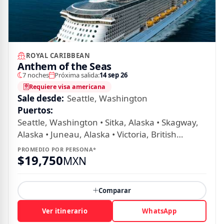
Hoteles por horas
ROYAL CARIBBEAN
Tarjeta ISIC
Anthem of the Seas
7 noches
Próxima salida:
14 sep 26
Requiere visa americana
¿Viajas más de 10 personas?
Sale desde:
Seattle, Washington
Nosotros te ayudamos
Puertos:
Seattle, Washington • Sitka, Alaska • Skagway,
Alaska • Juneau, Alaska • Victoria, British
MUNDO JOVEN
Columbia
PROMEDIO POR PERSONA*
$
19,750
MXN
Sucursales
Comparar
Blog
Ver itinerario
WhatsApp