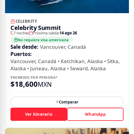
CELEBRITY
Celebrity Summit
7 noches
Próxima salida:
14 ago 26
No requiere visa americana
Sale desde:
Vancouver, Canadá
Puertos:
Vancouver, Canadá • Ketchikan, Alaska • Sitka,
Alaska • Juneau, Alaska • Seward, Alaska
PROMEDIO POR PERSONA*
$
18,600
MXN
Comparar
Ver itinerario
WhatsApp