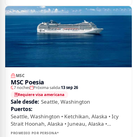
Quienes somos
Franquicias
(55) 54 82 82 82
Escríbenos por whatsapp
MSC
MSC Poesia
7 noches
Próxima salida:
13 sep 26
Requiere visa americana
Sale desde:
Seattle, Washington
Puertos:
Seattle, Washington • Ketchikan, Alaska • Icy
Strait Hoonah, Alaska • Juneau, Alaska •
Victoria, Canadá
PROMEDIO POR PERSONA*