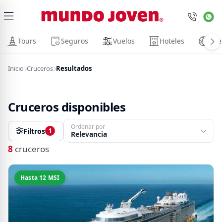
close
Tours
Seguros
Vuelos
Hoteles
Vue
VIAJES
Inicio
Cruceros
Resultados
Cruceros
Disney
Cruceros disponibles
Ordenar por
Filtros
1
Playas
Relevancia
8
cruceros
México
Hasta 12 MSI
SERVICIOS
Renta de Autos