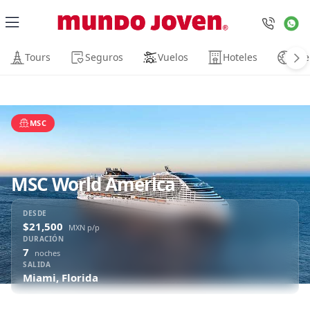
close
Tours
Seguros
Vuelos
Hoteles
Vue
VIAJES
Cruceros
Cruceros
›
Caribe
MSC
Disney
MSC World America
Playas
DESDE
$21,500
MXN p/p
México
DURACIÓN
7
noches
SALIDA
SERVICIOS
Miami, Florida
Renta de Autos