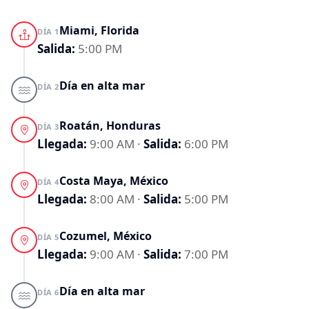
Quienes somos
Miami, Florida
DÍA 1
Salida:
5:00 PM
Franquicias
Día en alta mar
DÍA 2
(55) 54 82 82 82
Roatán, Honduras
DÍA 3
Escríbenos por whatsapp
Llegada:
9:00 AM
·
Salida:
6:00 PM
Costa Maya, México
DÍA 4
Llegada:
8:00 AM
·
Salida:
5:00 PM
Cozumel, México
DÍA 5
Llegada:
9:00 AM
·
Salida:
7:00 PM
Día en alta mar
DÍA 6