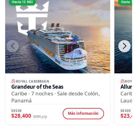
Hasta 12 MSI
Hasta 12 
ROYAL CARIBBEAN
ROYAL
Grandeur of the Seas
Allure
Caribe · 7 noches · Sale desde Colón,
Caribe 
Panamá
Lauder
DESDE
DESDE
Más información
$28,400
$23,4
MXN p/p