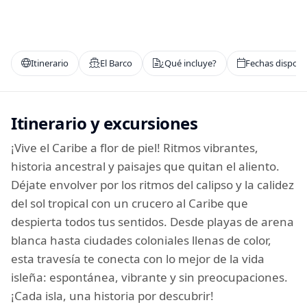
Hoteles por horas
Itinerario
El Barco
¿Qué incluye?
Fechas disponi
Tarjeta ISIC
Itinerario y excursiones
¿Viajas más de 10 personas?
Nosotros te ayudamos
¡Vive el Caribe a flor de piel! Ritmos vibrantes,
historia ancestral y paisajes que quitan el aliento.
Déjate envolver por los ritmos del calipso y la calidez
MUNDO JOVEN
del sol tropical con un crucero al Caribe que
despierta todos tus sentidos. Desde playas de arena
Sucursales
blanca hasta ciudades coloniales llenas de color,
esta travesía te conecta con lo mejor de la vida
Blog
isleña: espontánea, vibrante y sin preocupaciones.
¡Cada isla, una historia por descubrir!