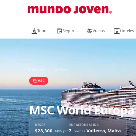
Tours
Seguros
Vuelos
Hoteles
Cruceros
›
Europa
MSC
MSC World Europa
DESDE
DURACIÓN
SALIDA
$28,300
7
Valletta, Malta
MXN p/p
noches