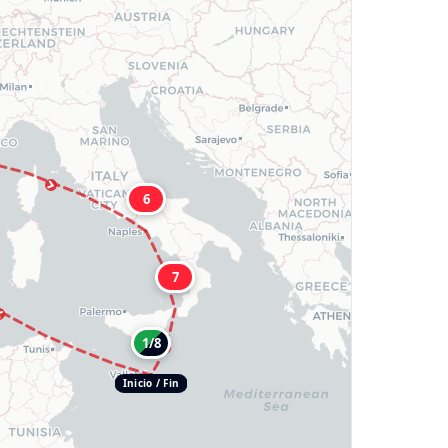
6
7
1/8
Inicio / Fin