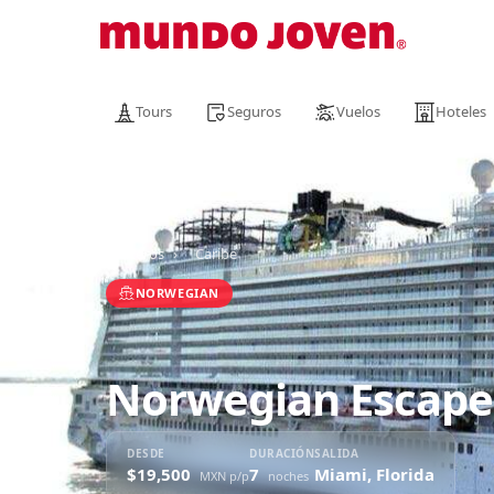
Tours
Seguros
Vuelos
Hoteles
Cruceros
›
Caribe
NORWEGIAN
Norwegian Escape
DESDE
DURACIÓN
SALIDA
$19,500
7
Miami, Florida
MXN p/p
noches