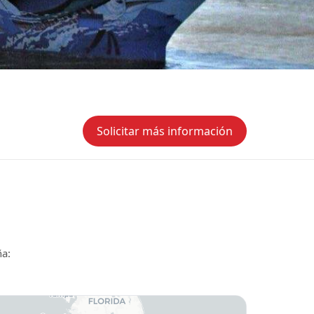
Solicitar más información
ña: