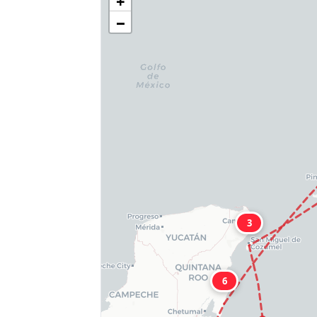
+
−
3
6