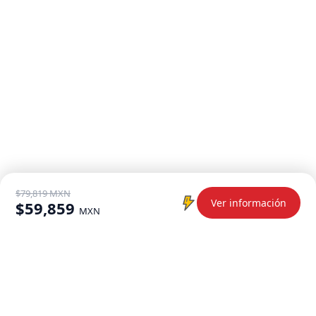
$79,819 MXN
Ver información
$59,859
MXN