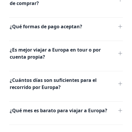
transporte entre ciudades, visitas guiadas y
de comprar?
desayunos según lo especificado.
¿Qué formas de pago aceptan?
No recibimos todas las formas de pago. Algunos
paquetes tienen tarifas no reembolsables. Te
¿Es mejor viajar a Europa en tour o por
recomendamos revisar las condiciones
cuenta propia?
específicas de tu paquete antes de comprar.
Tour Europa
¿Cuántos días son suficientes para el
recorrido por Europa?
Tour Europa
¿Qué mes es barato para viajar a Europa?
enero
febrero
noviembre