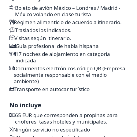
Costa Azul
Occitania
Barcelona
Ponte Vecchio
Plaza de Santa Croce
Niza
Costa Azul
Sagrada
Boleto de avión México – Londres / Madrid -
Zaragoza
México volando en clase turista
Familia
Plaza Cataluña
Monumento a Colón
Plaza de España
Basílica
de
Nuestra
Régimen alimenticio de acuerdo a itinerario.
Día libre
Señora del Pilar
Traslados los indicados.
Visitas según itinerario.
Madrid
Guía profesional de habla hispana
vuelo
a la Ciudad de
17 noches de alojamiento en categoría
México
indicada
-Consultar itinerario de acuerdo a su fecha de
Documentos electrónicos código QR (Empresa
salida
socialmente responsable con el medio
-Este itinerario está sujeto a posibles ajustes
ambiente)
derivados de la programación de 2027
Transporte en autocar turístico
No incluye
65 EUR que corresponden a propinas para
choferes, tasas hoteles y municipales.
Ningún servicio no especificado