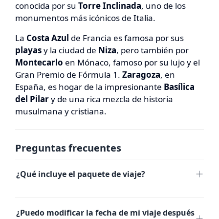
conocida por su
Torre Inclinada
, uno de los
monumentos más icónicos de Italia.
La
Costa Azul
de Francia es famosa por sus
playas
y la ciudad de
Niza
, pero también por
Montecarlo
en Mónaco, famoso por su lujo y el
Gran Premio de Fórmula 1.
Zaragoza
, en
España, es hogar de la impresionante
Basílica
del Pilar
y de una rica mezcla de historia
musulmana y cristiana.
Preguntas frecuentes
¿Qué incluye el paquete de viaje?
El paquete incluye los servicios y actividades
indicados en el itinerario, como alojamiento,
¿Puedo modificar la fecha de mi viaje después