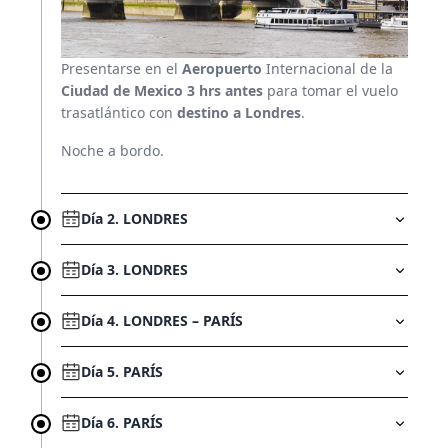
Quienes somos
Presentarse en el
Aeropuerto
Internacional de la
Franquicias
Ciudad de Mexico 3 hrs antes
para tomar el vuelo
trasatlántico con
destino a Londres
.
(55) 54 82 82 82
Noche a bordo.
Escríbenos por whatsapp
Día 2. LONDRES
Día 3. LONDRES
Día 4. LONDRES – PARÍS
Día 5. PARÍS
Día 6. PARÍS