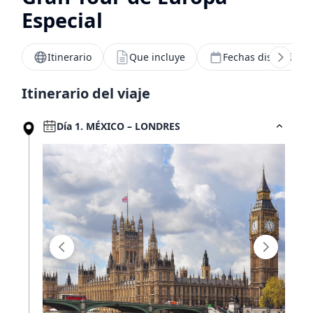
Especial
Hoteles por horas
Itinerario
Que incluye
Fechas disponibles
Tarjeta ISIC
Itinerario del viaje
Día 1. MÉXICO – LONDRES
¿Viajas más de 10 personas?
Nosotros te ayudamos
MUNDO JOVEN
Sucursales
Blog