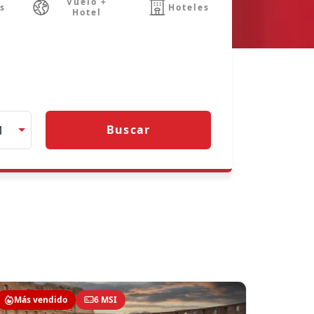
Vuelo +
s
Hoteles
Hotel
Buscar
1
Más vendido
6 MSI