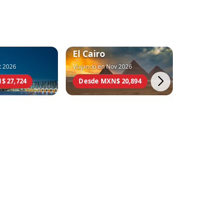
El Cairo
Shangh
t 2026
Viajando en Nov 2026
Viajando e
$ 27,724
Desde MXN$ 20,894
Desde M