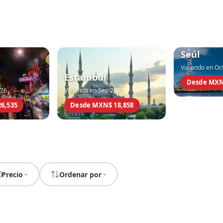
Seúl
Viajando en Oc
Estambul
Desde MXN
026
Viajando en Sep 2026
6,535
Desde MXN$ 18,858
Precio
Ordenar por