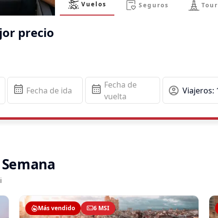
Vuelos
Seguros
Tour
jor precio
Fecha de
calendar_month
calendar_month
account_circle
Fecha de ida
Viajeros: 
vuelta
la Semana
i
Más vendido
6 MSI