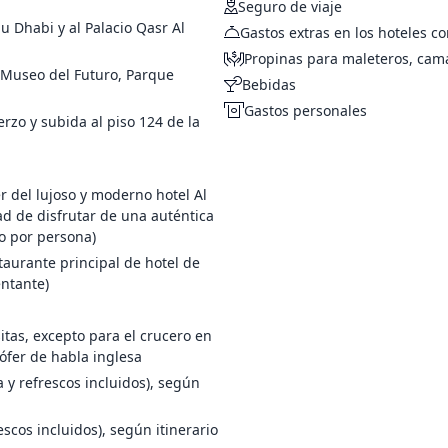
Seguro de viaje
el Burj Khalifa, la torre más alta del mundo con 828
 Dhabi y al Palacio Qasr Al
Gastos extras en los hoteles co
Corniche, pasando por el corazón de la
Propinas para maleteros, cama
l Museo del Futuro, Parque
Bebidas
haremos
Gastos personales
rzo y subida al piso 124 de la
esta de sol en Arabia donde hacer surfing en las dunas
Qasr Al Watan, el
Museo Louvre y al parque
nal campamento árabe
donde disfrutaremos de una cena
r del lujoso y moderno hotel Al
d de disfrutar de una auténtica
do por persona)
aurante principal de hotel de
entante)
itas, excepto para el crucero en
ófer de habla inglesa
y refrescos incluidos), según
scos incluidos), según itinerario