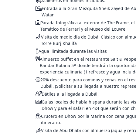
Maleteros en hoteles incluidos.
subiremos al piso 124 d
Entrada a la Gran Mezquita Sheik Zayed de Abu
metros.
Watan
ciudad para ver la famosa Plaza Unión,
Parada fotográfica al exterior de The Frame, e
Temático de Ferrari y el Museo del Louvre
Visita de medio día de Dubái Clásico con almue
una parada para apreciar la magia de la pu
Torre Burj Khalifa
de arena.
Palacio Presidencial
Agua ilimitada durante las visitas
temático Ferrari World
tradicio
Almuerzo buffet en el restaurante Salt & Peppe
barbacoa
Bandar Rotana 5* donde tendrán la oportunida
experiencia culinaria (1 refresco y agua inclui
20% descuento para comidas y cenas en el rest
Dubái. (Solicitar a su llegada a nuestro repres
Dátiles a la llegada a Dubái.
Guías locales de habla hispana durante las vis
Dhow y para el safari en 4x4 que serán con ch
Crucero en Dhow por la Marina con cena (agua 
itinerario.
Visita de Abu Dhabi con almuerzo (agua y refre