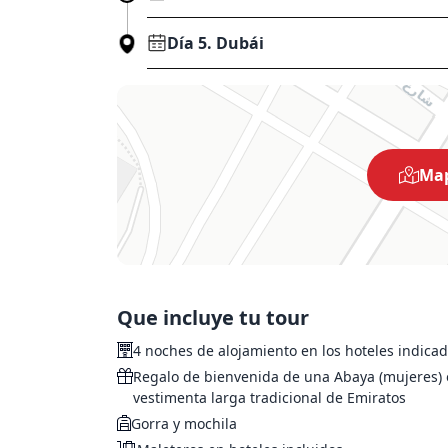
Día 5. Dubái
Map
zona de B
fortaleza de Al Fahidi,
Abu Dhabi,
embarcaremos en un “Abra”, barco tradicion
Que incluye tu tour
Consejo Federal Nacional.
hombre en Jebel Ali.
4 noches de alojamiento en los hoteles indicad
disfruta
majestuosa Gr
Regalo de bienvenida de una Abaya (mujeres)
el Dhow,
revestida en mármol y con decoración form
vestimenta larga tradicional de Emiratos
Pepper del lujoso y moderno hotel Al Banda
Gorra y mochila