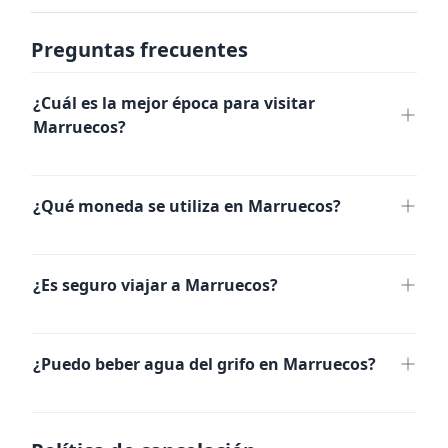
Preguntas frecuentes
¿Cuál es la mejor época para visitar
Marruecos?
primavera
¿Qué moneda se utiliza en Marruecos?
otoño
dirham
verano
marroquí (MAD)
tarjetas de crédito
¿Es seguro viajar a Marruecos?
efectivo
invierno
montañas del Atlas
¿Puedo beber agua del grifo en Marruecos?
no beber agua del grifo