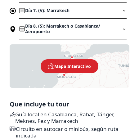
Día 7. (V): Marrakech
Día 8. (S): Marrakech o Casablanca/
Aeropuerto
Mapa Interactivo
Que incluye tu tour
Guía local en Casablanca, Rabat, Tánger,
Meknes, Fez y Marrakech
(Almuerzo incluido
Circuito en autocar o minibús, según ruta
en el Paquete Plus P+)
indicada