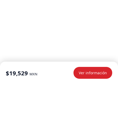
$19,529
Ver información
MXN