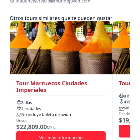
calidadenelservicio@mundojoven.com
Otros tours similares que te pueden gustar
Más ir
Tour Marruecos Ciudades
Tour Ma
Imperiales
8 días
4 ciudad
8 días
No inclu
4 ciudades
Desde
No incluye boleto de avión
$19,52
Desde
$22,809.00
MXN
Ver más información