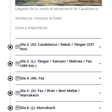
Quienes somos
Llegada de su vuelo al aeropuerto de Casablanca.
Franquicias
Asistencia, traslado al hotel.
Cena y alojamiento.
(55) 54 82 82 82
Día 2. (D): Casablanca / Rabat / Tánger (337
Km)
Escríbenos por whatsapp
Día 3. (L): Tánger / Xaouen / Meknes / Fez
(385 Km.)
Día 4. (M): Fez
Día 5. (X): Fez / Ifrán / Beni Mellal /
Marrakech
Día 6. (J): Marrakech