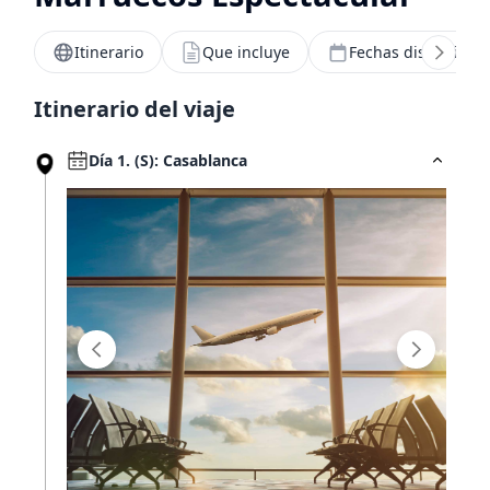
Itinerario
Que incluye
Fechas disponibles
Hoteles por horas
Itinerario del viaje
Tarjeta ISIC
Día 1. (S): Casablanca
¿Viajas más de 10 personas?
Nosotros te ayudamos
MUNDO JOVEN
Sucursales
Blog