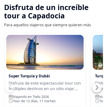
Disfruta de un increíble
tour a Capadocia
Para aquellos viajeros que siempre quieren más
Super Turquía y Dubái
Turquí
Disfruta de este espectacular tour con
Disfru
múltiples destinos en un sólo viaje:
4 dest
Estambul, Capadocia, Pamukkale,
Ankar
Viajando en Todo 2026
Viaj
Dubái y mucho más.
más.
Tour de 12 días, 11 noches
Tour