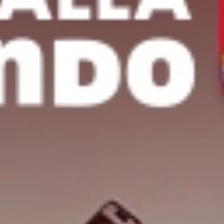
Hoteles por horas
Tarjeta ISIC
¿Viajas más de 10 personas?
Nosotros te ayudamos
MUNDO JOVEN
Sucursales
Blog