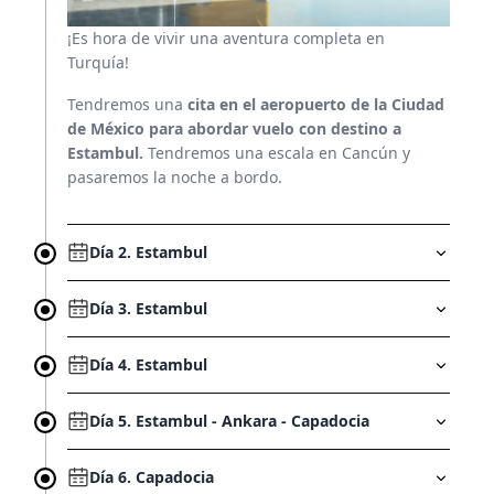
Quienes somos
¡Es hora de vivir una aventura completa en
Turquía!
Franquicias
Tendremos una
cita en el aeropuerto de la Ciudad
de México para abordar vuelo con destino a
(55) 54 82 82 82
Estambul.
Tendremos una escala en Cancún y
pasaremos la noche a bordo.
Escríbenos por whatsapp
Día 2. Estambul
Día 3. Estambul
Día 4. Estambul
Día 5. Estambul - Ankara - Capadocia
Día 6. Capadocia