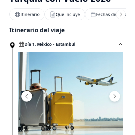
Itinerario
Que incluye
Fechas disponibles
Hoteles por horas
Itinerario del viaje
Tarjeta ISIC
Día 1. México - Estambul
¿Viajas más de 10 personas?
Nosotros te ayudamos
MUNDO JOVEN
Sucursales
Blog