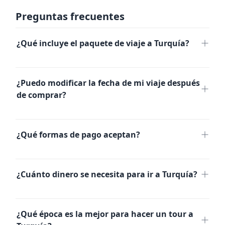
Preguntas frecuentes
¿Qué incluye el paquete de viaje a Turquía?
¿Puedo modificar la fecha de mi viaje después
de comprar?
¿Qué formas de pago aceptan?
No recibimos todas las formas de pago. Algunos
paquetes tienen tarifas no reembolsables. Te
¿Cuánto dinero se necesita para ir a Turquía?
recomendamos revisar las condiciones
viajar a Turquía
específicas de tu paquete antes de comprar.
¿Qué época es la mejor para hacer un tour a