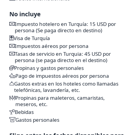
incluida - con costo adcional) a "ÉFESO":
– El orden de los servicios puede cambiar.
Sugerimos realizar las siguientes excursiones
No incluye
– Salidas del 19 de Septiembre y 21 de Noviembre
opcionales (no incluidas – con costo adicional):
iglesia de Aya Irini,
Impuesto hotelero en Turquía: 15 USD por
serán de 11 días y 9 noches.
una iglesia bizantina que no se convirtió en
persona (Se paga directo en destino)
mezquita y terminaremos nuestro tour por el
Visa de Turquía
Gran Bazar,
Impuestos aéreos por persona
Tasas de servicio en Turquia: 45 USD por
persona (se paga directo en el destino)
*El hospedaje podrá ser en Izmir o Kusadasi en
Propinas y gastos personales
algunas salidas. Sujeto a disponibilidad al
Pago de impuestos aéreos por persona
momento de reservar.
Gastos extras en los hoteles como llamadas
telefónicas, lavandería, etc.
Propinas para maleteros, camaristas,
meseros, etc.
Bebidas
Gastos personales