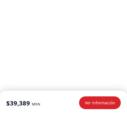
$39,389
Ver información
MXN