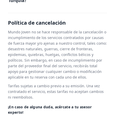
Turquía?
Alojamiento:
Hostales y hoteles económicos: 10-30
Política de cancelación
Primavera (abril a junio):
USD por noche.
Mundo Joven no se hace responsable de la cancelación o
Clima agradable, temperaturas
incumplimiento de los servicios contratados por causas
Hoteles de gama media: 40-80 USD
suaves y días soleados.
de fuerza mayor y/o ajenas a nuestro control, tales como:
por noche.
desastres naturales, guerras, cierre de fronteras,
Ideal para visitar tanto las ciudades
epidemias, quiebras, huelgas, conflictos bélicos y
Hoteles de lujo: desde 100 USD en
como las regiones naturales.
políticos. Sin embargo, en caso de incumplimiento por
adelante.
parte del proveedor final del servicio, recibirás total
Menos turistas que en verano.
apoyo para gestionar cualquier cambio o modificación
Comida:
aplicable en tu reserva con cada uno de ellos.
Otoño (septiembre a noviembre):
Comidas en restaurantes económicos
Tarifas sujetas a cambio previo a su emisión. Una vez
Temperaturas templadas y
contratado el servicio, estas tarifas no aceptan cambios
o puestos callejeros: 3-7 USD por
ni reembolsos.
agradables.
comida.
¡En caso de alguna duda, acércate a tu asesor
Perfecto para recorrer sin el calor
Restaurantes medianos: 10-20 USD
experto!