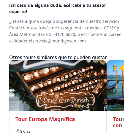
¡En caso de alguna duda, acércate a tu asesor
experto!
¿Tienes alguna queja o sugerencia de nuestro servicio?
Contáctanos a través de los siguientes medios: CDMX y
Área Metropolitana 55 4170 6030, o escríbenos al correo
calidadenelservicio@mundojoven.com
Otros tours similares que te pueden gustar
Más ir
Tour Europa Magnífica
Tour Gr
con Vu
8 días