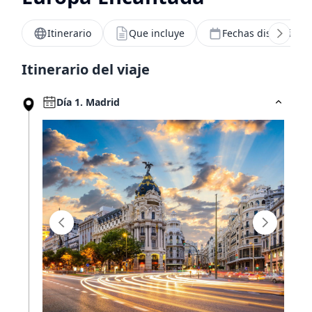
Itinerario
Que incluye
Fechas disponibles
Hoteles por horas
Itinerario del viaje
Tarjeta ISIC
Día 1. Madrid
¿Viajas más de 10 personas?
Nosotros te ayudamos
MUNDO JOVEN
Sucursales
Blog