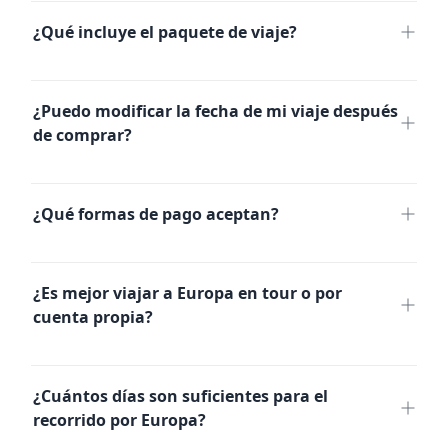
¿Qué incluye el paquete de viaje?
El paquete incluye los servicios y actividades
indicados en el itinerario, como alojamiento,
¿Puedo modificar la fecha de mi viaje después
transporte entre ciudades, visitas guiadas y
de comprar?
desayunos según lo especificado.
¿Qué formas de pago aceptan?
No recibimos todas las formas de pago. Algunos
paquetes tienen tarifas no reembolsables. Te
¿Es mejor viajar a Europa en tour o por
recomendamos revisar las condiciones
cuenta propia?
específicas de tu paquete antes de comprar.
Tour Europa
¿Cuántos días son suficientes para el
recorrido por Europa?