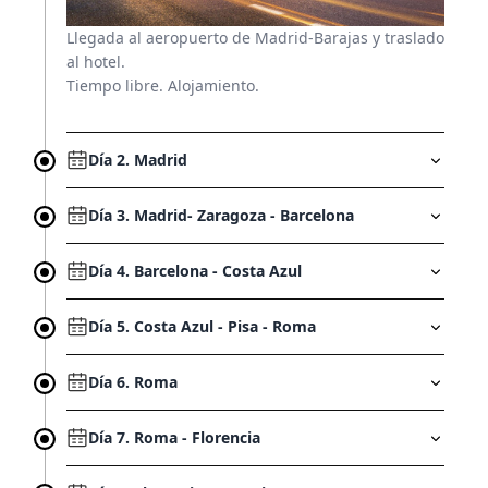
Quienes somos
Llegada al aeropuerto de Madrid-Barajas y traslado
al hotel.
Franquicias
Tiempo libre. Alojamiento.
(55) 54 82 82 82
Día 2. Madrid
Escríbenos por whatsapp
Día 3. Madrid- Zaragoza - Barcelona
Día 4. Barcelona - Costa Azul
Día 5. Costa Azul - Pisa - Roma
Día 6. Roma
Día 7. Roma - Florencia