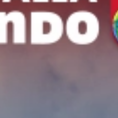
Hoteles por horas
Tarjeta ISIC
¿Viajas más de 10 personas?
Nosotros te ayudamos
MUNDO JOVEN
Sucursales
Blog