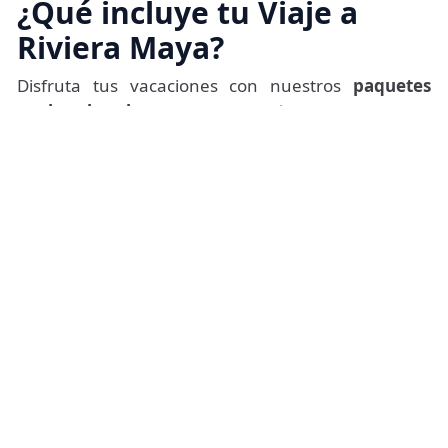
¿Qué incluye tu Viaje a
Riviera Maya?
Disfruta tus vacaciones con nuestros
paquetes
vuelo + hotel
donde encontrarás
una experiencia
completa y satisfactoria. Aprovecha la comodidad
de nuestros
paquetes de viaje a Riviera Maya
todo incluido
donde cada día tendrás la
oportunidad de descubrir algo nuevo y memorable.
Vive la experiencia y disfruta cada momento en las
paradisiacas playas del caribe mexicano. Reserva
hoy y vive una aventura sin preocupaciones, con
nuestra asistencia 24/7 siempre a tu disposición.
Precio desde